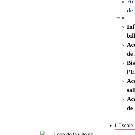
Acc
de 
Inf
bil
Acc
de 
Bis
l’E
Acc
sal
Acc
de 
L'Escale