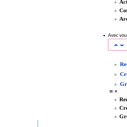
Ac
Con
Ar
Avec vou
Re
Cr
Gr
Ren
Crè
Gro