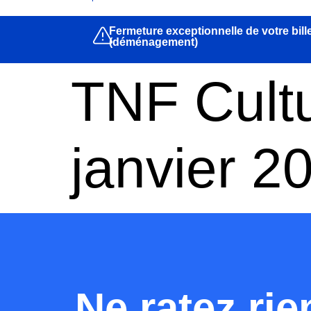
Fermeture exceptionnelle de votre bill
(déménagement)
TNF Cult
janvier 2
Ne ratez rie