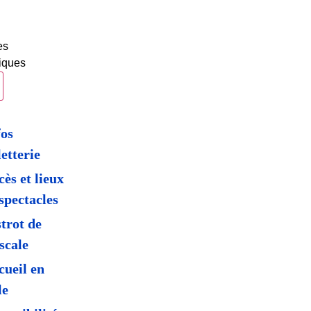
es
tiques
fos
letterie
ès et lieux
spectacles
strot de
scale
cueil en
le