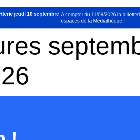
etterie jeudi 10 septembre
A compter du 11/09/2026 la billette
espaces de la Médiathèque !
ures septemb
026
n !