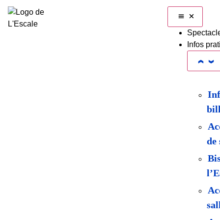
Spectacl
Infos pra
In
bil
Acc
de 
Bi
l’E
Ac
sal