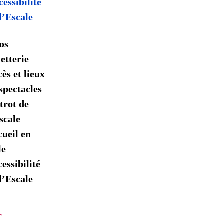
essibilité
l’Escale
os
letterie
ès et lieux
spectacles
trot de
scale
ueil en
le
essibilité
l’Escale