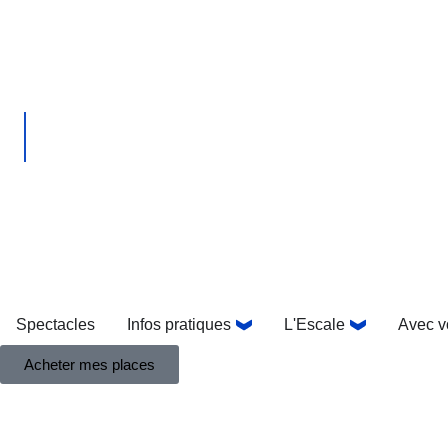
Spectacles
Infos pratiques
L'Escale
Avec v
Acheter mes places