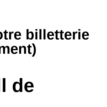
re billetterie
ment)
l de