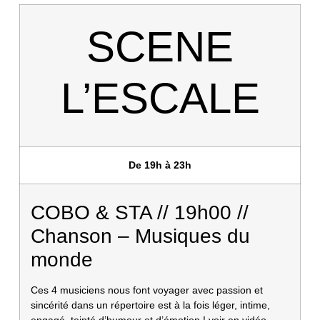
SCENE
L’ESCALE
De 19h à 23h
COBO & STA // 19h00 //
Chanson – Musiques du
monde
Ces 4 musiciens nous font voyager avec passion et
sincérité dans un répertoire est à la fois léger, intime,
engagé, teinté d’humour et d’émotion !
voir en vidéo