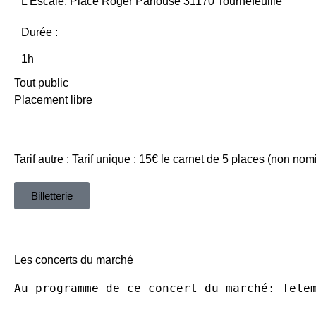
L’Escale, Place Roger Panouse 31170 Tournefeuille
Durée :
1h
Tout public
Placement libre
Tarif autre : Tarif unique : 15€ le carnet de 5 places (non nomi
Billetterie
Les concerts du marché
Au programme de ce concert du marché: Telem