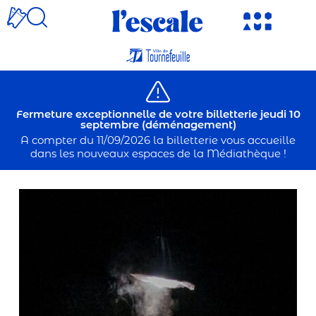
Fermeture exceptionnelle de votre billetterie jeudi 10
septembre (déménagement)
A compter du 11/09/2026 la billetterie vous accueille
dans les nouveaux espaces de la Médiathèque !